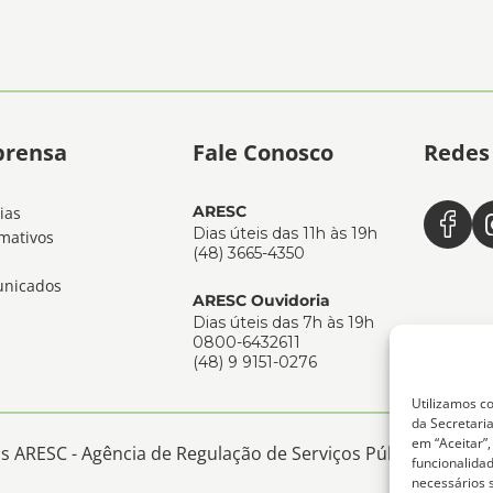
prensa
Fale Conosco
Redes 
ARESC
ias
Dias úteis das 11h às 19h
mativos
(48) 3665-4350
nicados
ARESC Ouvidoria
Dias úteis das 7h às 19h
0800-6432611
(48) 9 9151-0276
Utilizamos co
da Secretaria
em “Aceitar”
 ARESC - Agência de Regulação de Serviços Públicos de San
funcionalida
necessários 