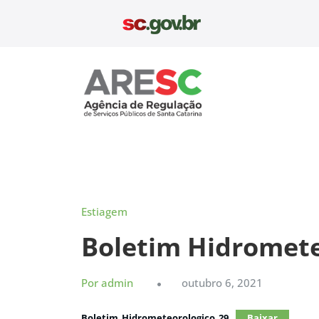
Pular
para
o
conteúdo
Aresc
Estiagem
Boletim Hidromete
Por admin
outubro 6, 2021
Boletim_Hidrometeorologico_29
Baixar