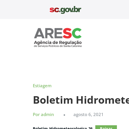
Pular
para
o
conteúdo
Aresc
Estiagem
Boletim Hidromete
Por admin
agosto 6, 2021
Boletim_Hidrometeorologico_26
Baixar