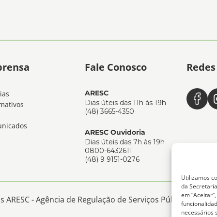
prensa
Fale Conosco
Redes 
ARESC
ias
Dias úteis das 11h às 19h
mativos
(48) 3665-4350
nicados
ARESC Ouvidoria
Dias úteis das 7h às 19h
0800-6432611
(48) 9 9151-0276
Utilizamos co
da Secretaria
em “Aceitar”
 ARESC - Agência de Regulação de Serviços Públicos de San
funcionalida
necessários 