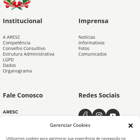
Institucional
Imprensa
A ARESC
Notícias
Competência
Informativos
Conselho Consultivo
Fotos
Estrutura Administrativa
Comunicados
LGPD
Dados
Organograma
Fale Conosco
Redes Sociais
ARESC
Dias úteis das 11h às 19h
(48) 3665-4350
Gerenciar Cookies
ARESC Ouvidoria
Utilizamos cookies para aprimorar sua experiência de navegação no