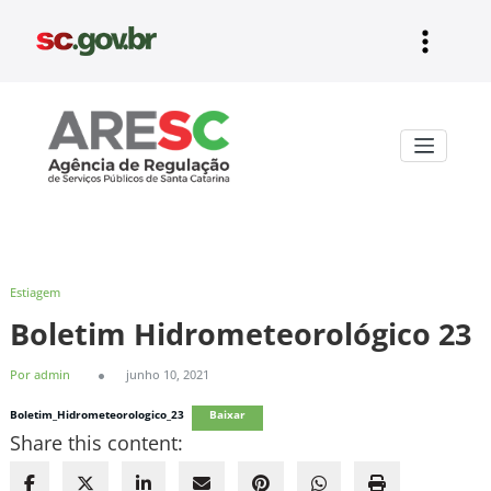
Pular
para
o
conteúdo
Aresc
Estiagem
Boletim Hidrometeorológico 23
Por admin
junho 10, 2021
Boletim_Hidrometeorologico_23
Baixar
Share this content: