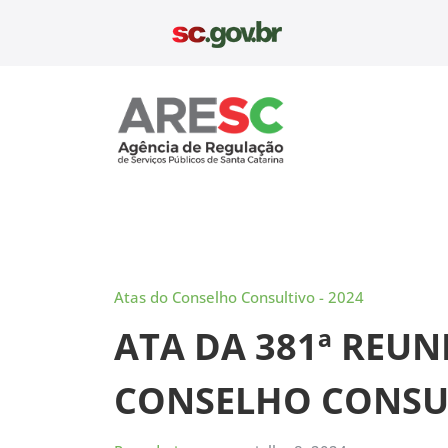
Pular
para
o
conteúdo
Aresc
Atas do Conselho Consultivo - 2024
ATA DA 381ª REU
CONSELHO CONSUL