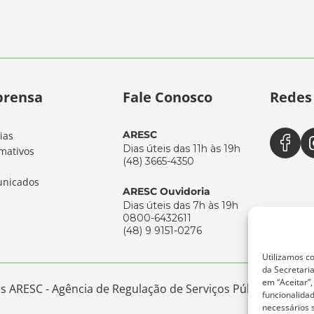
prensa
Fale Conosco
Redes 
ARESC
ias
Dias úteis das 11h às 19h
mativos
(48) 3665-4350
nicados
ARESC Ouvidoria
Dias úteis das 7h às 19h
0800-6432611
(48) 9 9151-0276
Utilizamos co
da Secretaria
em “Aceitar”
 ARESC - Agência de Regulação de Serviços Públicos de San
funcionalida
necessários 