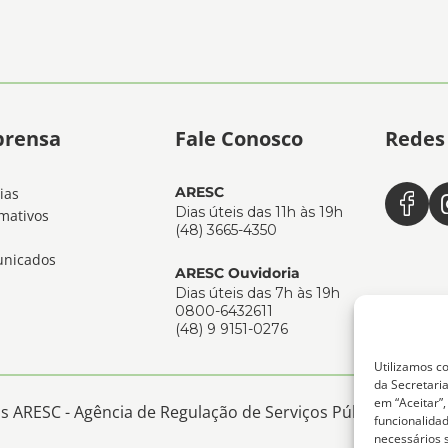
prensa
Fale Conosco
Redes 
ARESC
ias
Dias úteis das 11h às 19h
mativos
(48) 3665-4350
nicados
ARESC Ouvidoria
Dias úteis das 7h às 19h
0800-6432611
(48) 9 9151-0276
Utilizamos co
da Secretaria
em “Aceitar”
 ARESC - Agência de Regulação de Serviços Públicos de San
funcionalida
necessários 