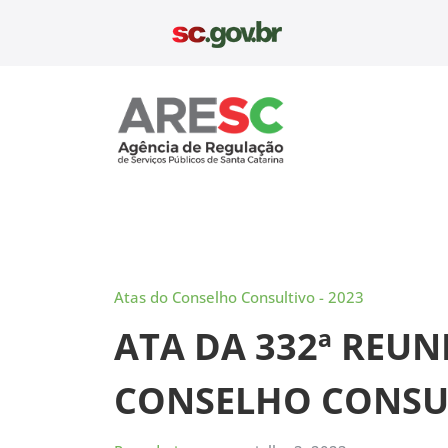
Pular
para
o
conteúdo
Aresc
Atas do Conselho Consultivo - 2023
ATA DA 332ª REU
CONSELHO CONSUL