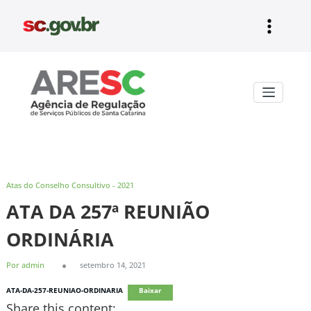
Pular
para
o
conteúdo
Aresc
Atas do Conselho Consultivo - 2021
ATA DA 257ª REUNIÃO
ORDINÁRIA
Por admin
setembro 14, 2021
ATA-DA-257-REUNIAO-ORDINARIA
Baixar
Share this content: