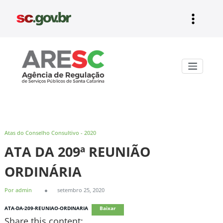
Pular
para
o
conteúdo
Aresc
Atas do Conselho Consultivo - 2020
ATA DA 209ª REUNIÃO
ORDINÁRIA
Por admin
setembro 25, 2020
ATA-DA-209-REUNIAO-ORDINARIA
Baixar
Share this content: