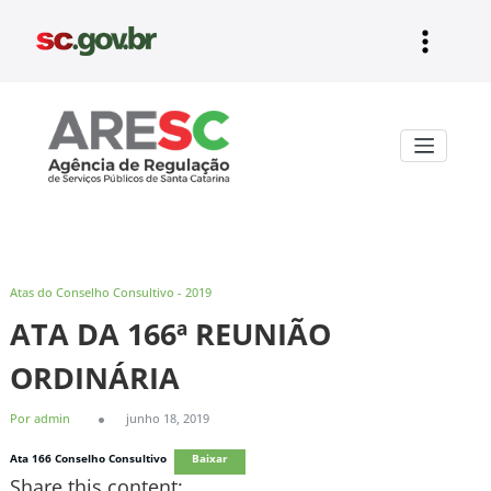
Pular
para
o
conteúdo
Aresc
Atas do Conselho Consultivo - 2019
ATA DA 166ª REUNIÃO
ORDINÁRIA
Por admin
junho 18, 2019
Ata 166 Conselho Consultivo
Baixar
Share this content: