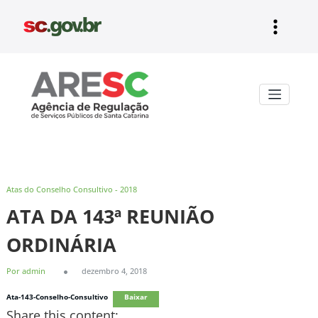
Pular
para
o
conteúdo
Aresc
Atas do Conselho Consultivo - 2018
ATA DA 143ª REUNIÃO
ORDINÁRIA
Por admin
dezembro 4, 2018
Ata-143-Conselho-Consultivo
Baixar
Share this content: