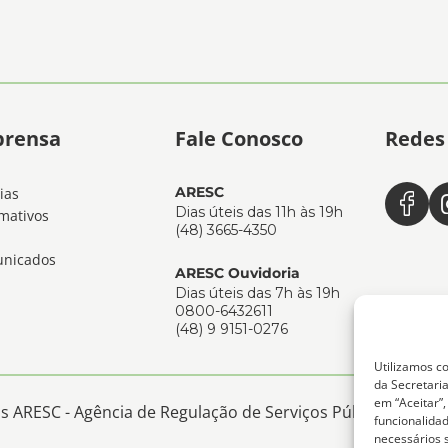
prensa
Fale Conosco
Redes 
ARESC
ias
Dias úteis das 11h às 19h
mativos
(48) 3665-4350
nicados
ARESC Ouvidoria
Dias úteis das 7h às 19h
0800-6432611
(48) 9 9151-0276
Utilizamos co
da Secretaria
em “Aceitar”
 ARESC - Agência de Regulação de Serviços Públicos de San
funcionalida
necessários 