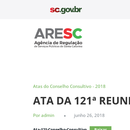
Pular
para
o
conteúdo
Aresc
Atas do Conselho Consultivo - 2018
ATA DA 121ª REU
Por admin
junho 26, 2018
Ata-121-Conselho-Consultivo
Baixar