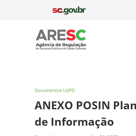
Pular
para
o
conteúdo
Aresc
Documentos LGPD
ANEXO POSIN Plano
de Informação