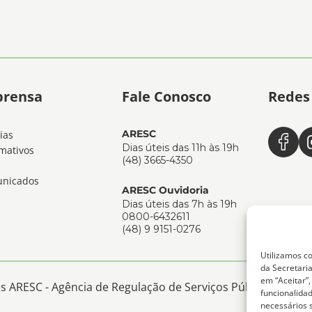
prensa
Fale Conosco
Redes 
ARESC
ias
Dias úteis das 11h às 19h
mativos
(48) 3665-4350
nicados
ARESC Ouvidoria
Dias úteis das 7h às 19h
0800-6432611
(48) 9 9151-0276
Utilizamos co
da Secretaria
em “Aceitar”
 ARESC - Agência de Regulação de Serviços Públicos de San
funcionalida
necessários 