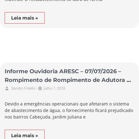
Leia mais »
Informe Ouvidoria ARESC – 07/07/2026 –
Rompimento de Rompimento de Adutora no
Município de Laguna
•
Sandro Fidelis
julho 7, 2026
Devido a emergências operacionais que afetaram o sistema
de abastecimento de água, o fornecimento ficará prejudicado
nos bairros Cabeçuda, Jardim Juliana e
Leia mais »