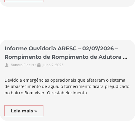
Informe Ouvidoria ARESC – 02/07/2026 –
Rompimento de Rompimento de Adutora no
Município de Biguaçu
•
Sandro Fidelis
julho 2, 2026
Devido a emergências operacionais que afetaram o sistema
de abastecimento de água, o fornecimento ficará prejudicado
no bairro Bom Viver. O restabelecimento
Leia mais »