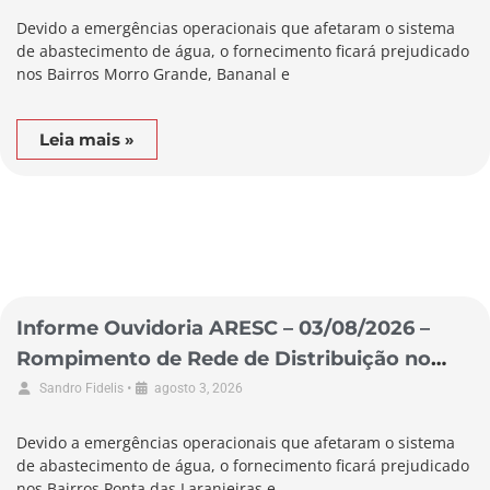
Devido a emergências operacionais que afetaram o sistema
de abastecimento de água, o fornecimento ficará prejudicado
nos Bairros Morro Grande, Bananal e
Leia mais »
Informe Ouvidoria ARESC – 03/08/2026 –
Rompimento de Rede de Distribuição no
Município de Pescaria Brava
•
Sandro Fidelis
agosto 3, 2026
Devido a emergências operacionais que afetaram o sistema
de abastecimento de água, o fornecimento ficará prejudicado
nos Bairros Ponta das Laranjeiras e