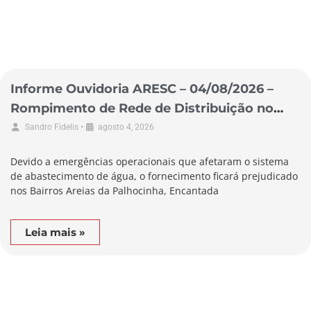
Informe Ouvidoria ARESC – 04/08/2026 –
Rompimento de Rede de Distribuição no
Município de Garopaba
•
Sandro Fidelis
agosto 4, 2026
Devido a emergências operacionais que afetaram o sistema
de abastecimento de água, o fornecimento ficará prejudicado
nos Bairros Areias da Palhocinha, Encantada
Leia mais »