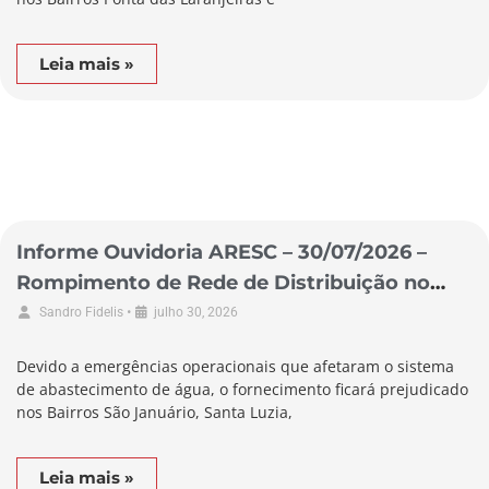
Leia mais »
Informe Ouvidoria ARESC – 30/07/2026 –
Rompimento de Rede de Distribuição no
Município de Braço do Norte
•
Sandro Fidelis
julho 30, 2026
Devido a emergências operacionais que afetaram o sistema
de abastecimento de água, o fornecimento ficará prejudicado
nos Bairros São Januário, Santa Luzia,
Leia mais »