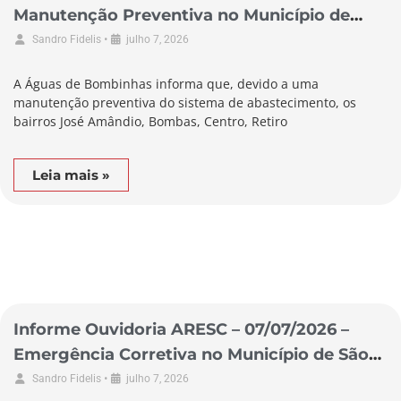
Manutenção Preventiva no Município de
Bombinhas
•
Sandro Fidelis
julho 7, 2026
A Águas de Bombinhas informa que, devido a uma
manutenção preventiva do sistema de abastecimento, os
bairros José Amândio, Bombas, Centro, Retiro
Leia mais »
Informe Ouvidoria ARESC – 07/07/2026 –
Emergência Corretiva no Município de São
Lourenço do Oeste
•
Sandro Fidelis
julho 7, 2026