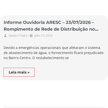
Informe Ouvidoria ARESC – 23/07/2026 –
Rompimento de Rede de Distribuição no
Município de Biguaçu
•
Sandro Fidelis
julho 23, 2026
Devido a emergências operacionais que afetaram o sistema
de abastecimento de água, o fornecimento ficará prejudicado
no Bairro Centro. O restabelecimento se
Leia mais »