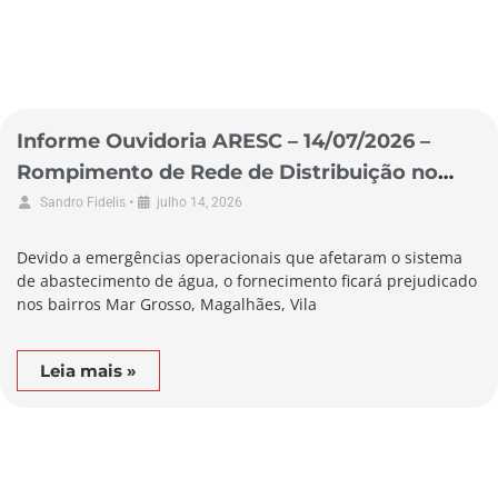
Informe Ouvidoria ARESC – 14/07/2026 –
Rompimento de Rede de Distribuição no
Município de Laguna
•
Sandro Fidelis
julho 14, 2026
Devido a emergências operacionais que afetaram o sistema
de abastecimento de água, o fornecimento ficará prejudicado
nos bairros Mar Grosso, Magalhães, Vila
Leia mais »