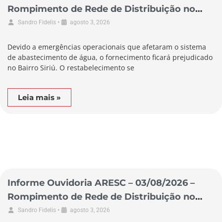
Rompimento de Rede de Distribuição no
Município de Garopaba
•
Sandro Fidelis
agosto 3, 2026
Devido a emergências operacionais que afetaram o sistema
de abastecimento de água, o fornecimento ficará prejudicado
no Bairro Siriú. O restabelecimento se
Leia mais »
Informe Ouvidoria ARESC – 03/08/2026 –
Rompimento de Rede de Distribuição no
Município de Laguna
•
Sandro Fidelis
agosto 3, 2026