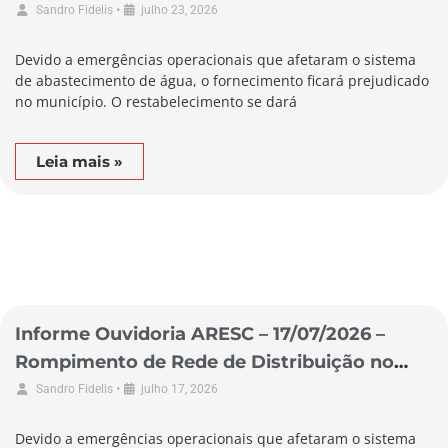
Município de São Lourenço do Oeste
•
Sandro Fidelis
julho 23, 2026
Devido a emergências operacionais que afetaram o sistema
de abastecimento de água, o fornecimento ficará prejudicado
no município. O restabelecimento se dará
Leia mais »
Informe Ouvidoria ARESC – 17/07/2026 –
Rompimento de Rede de Distribuição no
Município de Garopaba
•
Sandro Fidelis
julho 17, 2026
Devido a emergências operacionais que afetaram o sistema