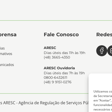
prensa
Fale Conosco
Redes
ARESC
ias
Dias úteis das 11h às 19h
mativos
(48) 3665-4350
nicados
ARESC Ouvidoria
Dias úteis das 7h às 19h
0800-6432611
(48) 9 9151-0276
Utilizamos co
da Secretaria
em “Aceitar”
 ARESC - Agência de Regulação de Serviços Públicos de San
funcionalida
necessários 