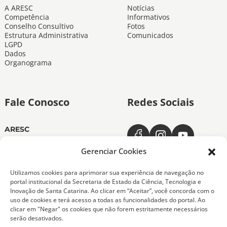
A ARESC
Notícias
Competência
Informativos
Conselho Consultivo
Fotos
Estrutura Administrativa
Comunicados
LGPD
Dados
Organograma
Fale Conosco
Redes Sociais
ARESC
Dias úteis das 11h às 19h
(48) 3665-4350
Gerenciar Cookies
ARESC Ouvidoria
Utilizamos cookies para aprimorar sua experiência de navegação no
Dias úteis das 7h às 19h
portal institucional da Secretaria de Estado da Ciência, Tecnologia e
0800-6432611
Inovação de Santa Catarina. Ao clicar em “Aceitar”, você concorda com o
(48) 9 9151-0276
uso de cookies e terá acesso a todas as funcionalidades do portal. Ao
clicar em "Negar" os cookies que não forem estritamente necessários
serão desativados.