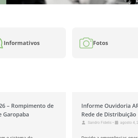
Informativos
Fotos
026 – Rompimento de
Informe Ouvidoria A
de Garopaba
Rede de Distribuição
•
Sandro Fidelis
agosto 4, 
am o sistema de
Devido a emergências oper