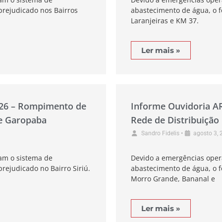
prejudicado nos Bairros
abastecimento de água, o f
Laranjeiras e KM 37.
Ler mais »
026 – Rompimento de
Informe Ouvidoria A
de Garopaba
Rede de Distribuição
•
Sandro Fidelis
agosto 3, 
am o sistema de
Devido a emergências oper
rejudicado no Bairro Siriú.
abastecimento de água, o f
Morro Grande, Bananal e
Ler mais »