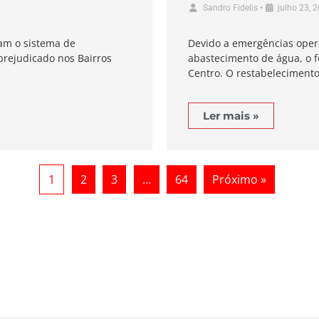
•
Sandro Fidelis
julho 23, 
am o sistema de
Devido a emergências oper
prejudicado nos Bairros
abastecimento de água, o f
Centro. O restabelecimento
Ler mais »
1
2
3
…
64
Próximo »