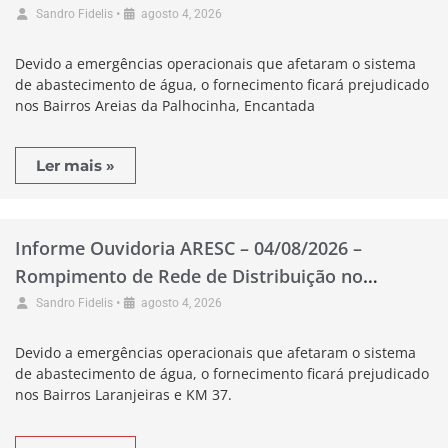
Município de Garopaba
•
Sandro Fidelis
agosto 4, 2026
Devido a emergências operacionais que afetaram o sistema
de abastecimento de água, o fornecimento ficará prejudicado
nos Bairros Areias da Palhocinha, Encantada
Ler mais »
Informe Ouvidoria ARESC – 04/08/2026 –
Rompimento de Rede de Distribuição no
Município de Pescaria Brava
•
Sandro Fidelis
agosto 4, 2026
Devido a emergências operacionais que afetaram o sistema
de abastecimento de água, o fornecimento ficará prejudicado
nos Bairros Laranjeiras e KM 37.