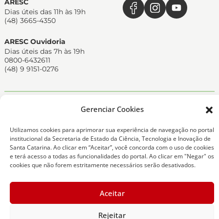
ARESC
Dias úteis das 11h às 19h
(48) 3665-4350
ARESC Ouvidoria
Dias úteis das 7h às 19h
0800-6432611
(48) 9 9151-0276
Copyright 2026 Todos os Direitos Reservados
Gerenciar Cookies
ARESC - Agência de Regulação de Serviços Públicos
de Santa Catarina -
Desenvolvedor - SCTI
Utilizamos cookies para aprimorar sua experiência de navegação no portal
institucional da Secretaria de Estado da Ciência, Tecnologia e Inovação de
Santa Catarina. Ao clicar em “Aceitar”, você concorda com o uso de cookies
e terá acesso a todas as funcionalidades do portal. Ao clicar em "Negar" os
cookies que não forem estritamente necessários serão desativados.
Aceitar
Rejeitar